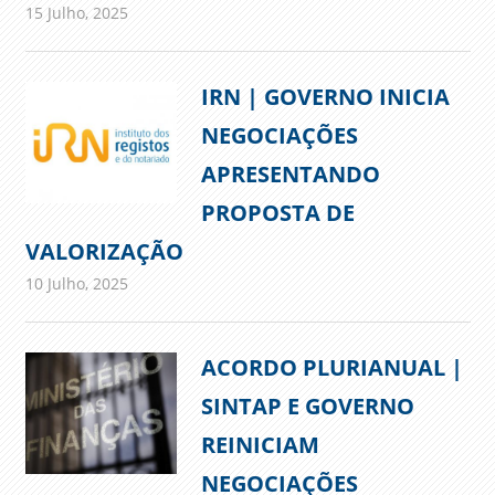
15 Julho, 2025
admin
Comunicados
IRN | GOVERNO INICIA
NEGOCIAÇÕES
APRESENTANDO
PROPOSTA DE
VALORIZAÇÃO
10 Julho, 2025
admin
Comunicados
ACORDO PLURIANUAL |
SINTAP E GOVERNO
REINICIAM
NEGOCIAÇÕES