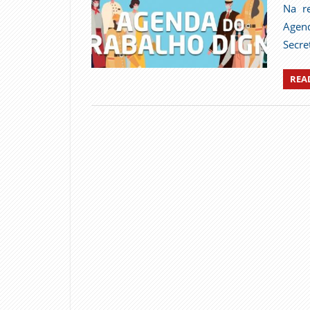
Na re
Agend
Secre
REA