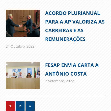
ACORDO PLURIANUAL
PARA A AP VALORIZA AS
CARREIRAS E AS
REMUNERAÇÕES
24 Outubro, 2022
admin
Comunicados
FESAP ENVIA CARTA A
ANTÓNIO COSTA
2 Setembro, 2022
admin
Comunicados
Navegação
Next
1
2
»