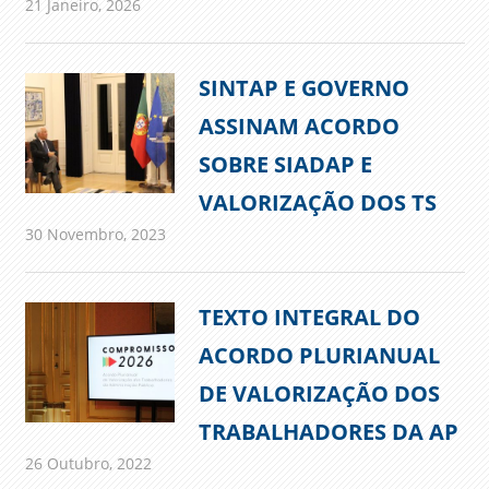
21 Janeiro, 2026
admin
Comunicados
SINTAP E GOVERNO
ASSINAM ACORDO
SOBRE SIADAP E
VALORIZAÇÃO DOS TS
30 Novembro, 2023
admin
Comunicados
TEXTO INTEGRAL DO
ACORDO PLURIANUAL
DE VALORIZAÇÃO DOS
TRABALHADORES DA AP
26 Outubro, 2022
admin
Comunicados